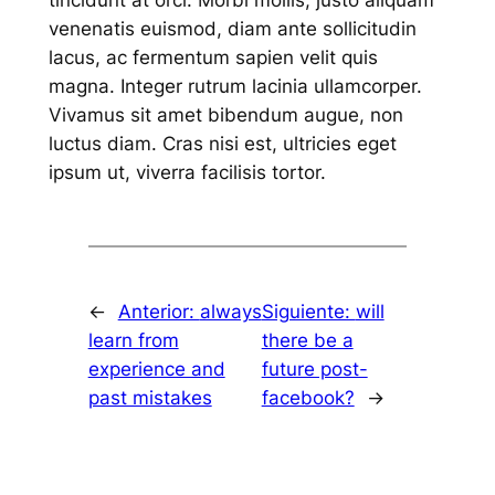
tincidunt at orci. Morbi mollis, justo aliquam
venenatis euismod, diam ante sollicitudin
lacus, ac fermentum sapien velit quis
magna. Integer rutrum lacinia ullamcorper.
Vivamus sit amet bibendum augue, non
luctus diam. Cras nisi est, ultricies eget
ipsum ut, viverra facilisis tortor.
←
Anterior:
always
Siguiente:
will
learn from
there be a
experience and
future post-
past mistakes
facebook?
→