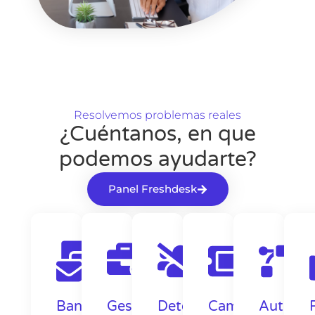
Resolvemos problemas reales
¿Cuéntanos, en que
podemos ayudarte?
Panel Freshdesk
Bandeja
Gestión
Detección
Campos
Automat