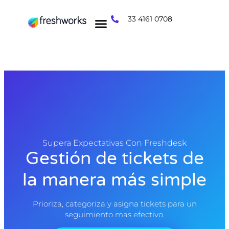
33 4161 0708
Supera Expectativas Con Freshdesk
Gestión de tickets de
la manera más simple
Prioriza, categoriza y asigna tickets para un
seguimiento mas efectivo.